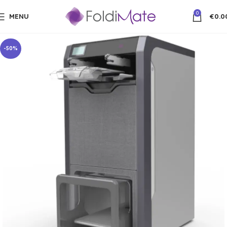
0
MENU
€
0.0
-50%